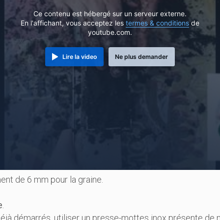
Ce contenu est hébergé sur un serveur externe.
En l'affichant, vous acceptez les
termes & conditions
de
youtube.com.
Lire la video
Ne plus demander
nt de 6 mm pour la graine.
e
.
déjà démarrés, utiliser un presse-mottes inox présente d