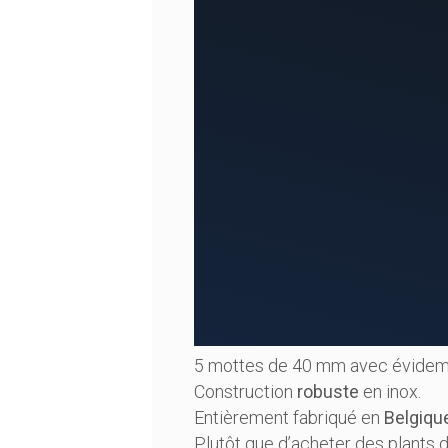
5 mottes de 40 mm avec évideme
Construction
robuste
en inox.
Entièrement fabriqué en
Belgiqu
Plutôt que d’acheter des plants 