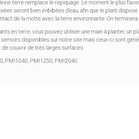
eine terre remplace le repiquage. Le moment le plus favora
sées seront bien imbibées d’eau, afin que le plant dispose 
ntact de la motte avec la terre environnante. On terminera 
ants en terre, vous pouvez utiliser une
main à planter
, un
pl
e
semoirs
disponibles sur notre site mais ceux-ci sont géné
 de couvrir de très larges surfaces.
0
,
PMI1040
,
PMI1250
,
PMI2040
.